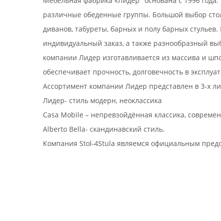
Мебельная фабрика «Лидер" основана с 1996 года.
различные обеденные группы. Большой выбор столо
диванов, табуреты, барных и полу барных стульев
индивидуальный заказ, а также разнообразный вы
компании Лидер изготавливается из массива и шпон
обеспечивает прочность, долговечность в эксплуа
Ассортимент компании Лидер представлен в 3-х ли
Лидер- стиль модерн, неоклассика
Casa Mobile – непревзойдённая классика, совреме
Alberto Bella- скандинавский стиль.
Компания Stol-4Stula являемся официальным пред