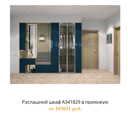
Распашной шкаф А341829 в прихожую
от 103651 руб.