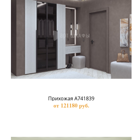
Прихожая А741839
от 121180 руб.