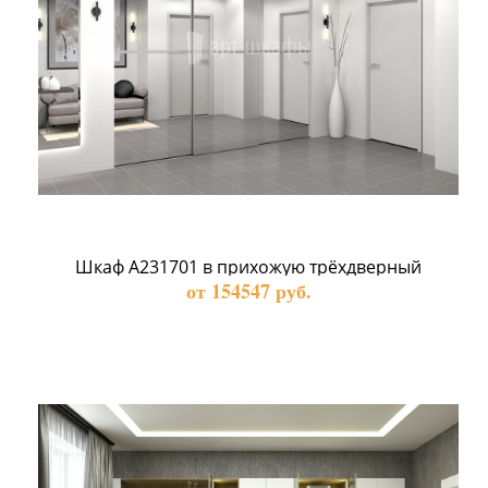
Шкаф А231701 в прихожую трёхдверный
от 154547 руб.