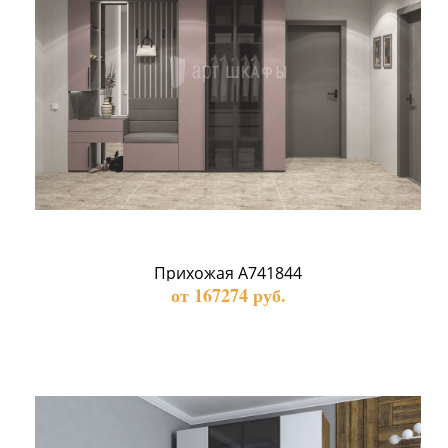
Прихожая А741844
от 167274 руб.