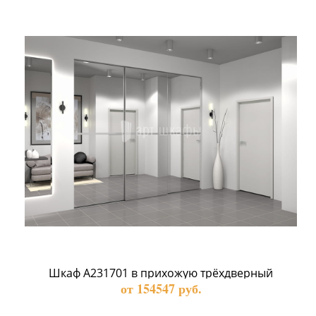
Шкаф А231701 в прихожую трёхдверный
от 154547 руб.