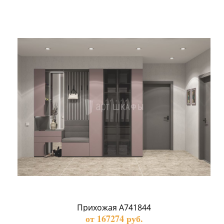
Прихожая А741844
от 167274 руб.