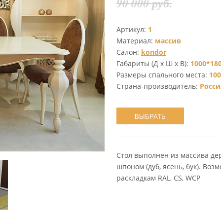
90 000 руб.
Артикул:
1
Материал:
массив
Салон:
kondor
Габариты (Д х Ш х В):
1000*180
Размеры спального места:
100
Страна-производитель:
Росси
ВЫБРАТЬ
Стол выполнен из массива д
шпоном (дуб, ясень, бук). Воз
раскладкам RAL, CS, WCP