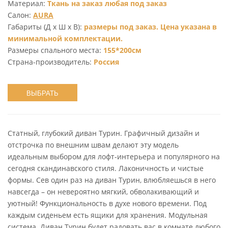
Материал:
Ткань на заказ любая под заказ
Салон:
AURA
Габариты (Д х Ш х В):
размеры под заказ. Цена указана в
минимальной комплектации.
Размеры спального места:
155*200см
Страна-производитель:
Россия
ВЫБРАТЬ
Статный, глубокий диван Турин. Графичный дизайн и
отстрочка по внешним швам делают эту модель
идеальным выбором для лофт-интерьера и популярного на
сегодня скандинавского стиля. Лаконичность и чистые
формы. Сев один раз на диван Турин, влюбляешься в него
навсегда – он невероятно мягкий, обволакивающий и
уютный! Функциональность в духе нового времени. Под
каждым сиденьем есть ящики для хранения. Модульная
система. Диван Турин будет радовать вас в комнате любого